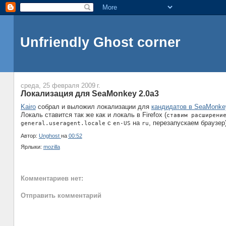
Unfriendly Ghost corner
среда, 25 февраля 2009 г.
Локализация для SeaMonkey 2.0a3
Kairo
собрал и выложил локализации для
кандидатов в SeaMonke
Локаль ставится так же как и локаль в Firefox (
ставим расширени
с
на
, перезапускаем браузер)
general.useragent.locale
en-US
ru
Автор:
Unghost
на
00:52
Ярлыки:
mozilla
Комментариев нет:
Отправить комментарий