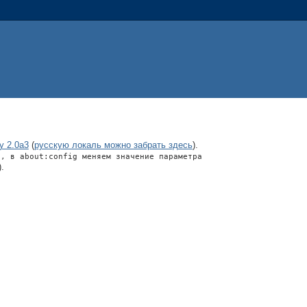
y 2.0a3
(
русскую локаль можно забрать здесь
).
е, в about:config меняем значение параметра
.