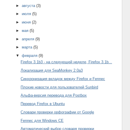
►
августа
(3)
►
июля
(5)
►
июня
(2)
►
мая
(5)
►
апреля
(9)
►
марта
(5)
▼
февраля
(9)
Firefox 3.1b3 - на следующей неделе, Firefox 3.1b...
Локализация для SeaMonkey 2.0a3
Синхронизация вкладок между Firefox и Fennec
Плохие новости для пользователей Sunbird
Альфа-версия перевода для Postbox
Перевод Firefox в Ubuntu
Словари проверки орфографии от Google
Fennec для Windows CE
Автоматический выбор словаря проверки