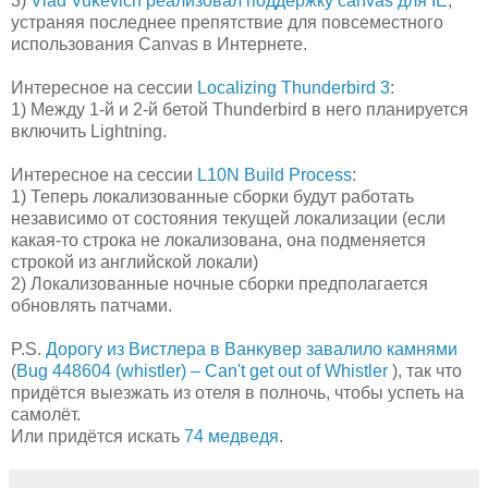
3)
Vlad Vukevich реализовал поддержку canvas для IE
,
устраняя последнее препятствие для повсеместного
использования Canvas в Интернете.
Интересное на сессии
Localizing Thunderbird 3
:
1) Между 1-й и 2-й бетой Thunderbird в него планируется
включить Lightning.
Интересное на сессии
L10N Build Process
:
1) Теперь локализованные сборки будут работать
независимо от состояния текущей локализации (если
какая-то строка не локализована, она подменяется
строкой из английской локали)
2) Локализованные ночные сборки предполагается
обновлять патчами.
P.S.
Дорогу из Вистлера в Ванкувер завалило камнями
(
Bug 448604 (whistler) – Can't get out of Whistler
), так что
придётся выезжать из отеля в полночь, чтобы успеть на
самолёт.
Или придётся искать
74 медведя
.