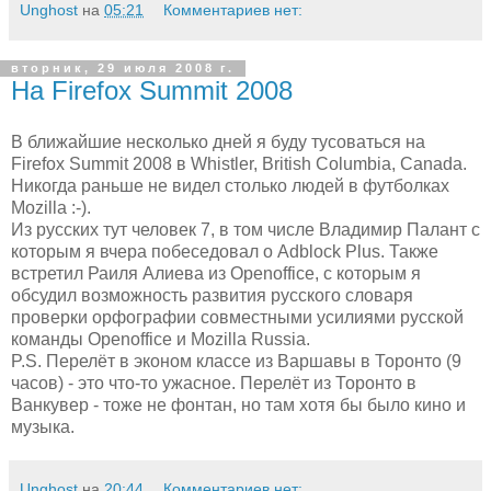
Unghost
на
05:21
Комментариев нет:
вторник, 29 июля 2008 г.
На Firefox Summit 2008
В ближайшие несколько дней я буду тусоваться на
Firefox Summit 2008 в Whistler, British Columbia, Canada.
Никогда раньше не видел столько людей в футболках
Mozilla :-).
Из русских тут человек 7, в том числе Владимир Палант с
которым я вчера побеседовал о Adblock Plus. Также
встретил Раиля Алиева из Openoffice, с которым я
обсудил возможность развития русского словаря
проверки орфографии совместными усилиями русской
команды Openoffice и Mozilla Russia.
P.S. Перелёт в эконом классе из Варшавы в Торонто (9
часов) - это что-то ужасное. Перелёт из Торонто в
Ванкувер - тоже не фонтан, но там хотя бы было кино и
музыка.
Unghost
на
20:44
Комментариев нет: