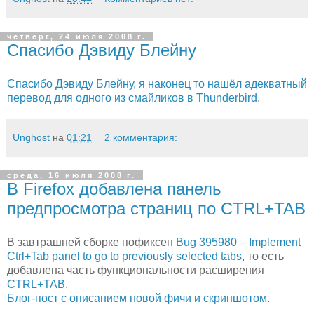
четверг, 24 июля 2008 г.
Спасибо Дэвиду Блейну
Спасибо Дэвиду Блейну, я наконец то нашёл адекватный
перевод для одного из смайликов в Thunderbird
.
Unghost
на
01:21
2 комментария:
среда, 16 июля 2008 г.
В Firefox добавлена панель
предпросмотра страниц по CTRL+TAB
В завтрашней сборке пофиксен
Bug 395980 – Implement
Ctrl+Tab panel to go to previously selected tabs
, то есть
добавлена часть функциональности расширения
CTRL+TAB
.
Блог-пост с описанием новой фичи и скриншотом.