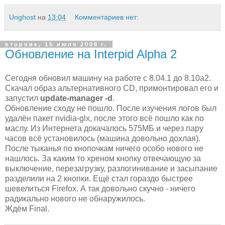
Unghost
на
13:04
Комментариев нет:
вторник, 15 июля 2008 г.
Обновление на Interpid Alpha 2
Сегодня обновил машину на работе с 8.04.1 до 8.10a2.
Скачал образ альтернативного CD, примонтировал его и
запустил
update-manager -d
.
Обновление сходу не пошло. После изучения логов был
удалён пакет nvidia-glx, после этого всё пошло как по
маслу. Из Интернета докачалось 575МБ и через пару
часов всё установилось (машина довольно дохлая).
После тыканья по кнопочкам ничего особо нового не
нашлось. За каким то хреном кнопку отвечающую за
выключение, перезагрузку, разлогинивание и засыпание
разделили на 2 кнопки. Ещё стал гораздо быстрее
шевелиться Firefox. А так довольно скучно - ничего
радикально нового не обнаружилось.
Ждём Final.