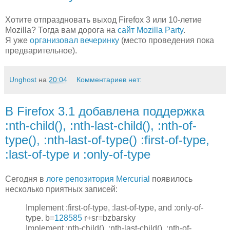
Хотите отпраздновать выход Firefox 3 или 10-летие
Mozilla? Тогда вам дорога на
сайт Mozilla Party
.
Я уже
организовал вечеринку
(место проведения пока
предварительное).
Unghost
на
20:04
Комментариев нет:
В Firefox 3.1 добавлена поддержка
:nth-child(), :nth-last-child(), :nth-of-
type(), :nth-last-of-type() :first-of-type,
:last-of-type и :only-of-type
Сегодня в
логе репозитория Mercurial
появилось
несколько приятных записей:
Implement :first-of-type, :last-of-type, and :only-of-
type. b=
128585
r+sr=bzbarsky
Implement :nth-child(), :nth-last-child(), :nth-of-