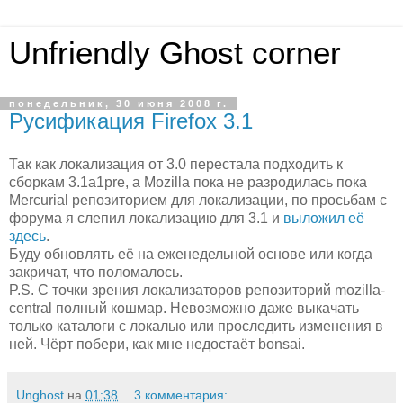
Unfriendly Ghost corner
понедельник, 30 июня 2008 г.
Русификация Firefox 3.1
Так как локализация от 3.0 перестала подходить к
сборкам 3.1a1pre, а Mozilla пока не разродилась пока
Mercurial репозиторием для локализации, по просьбам с
форума я слепил локализацию для 3.1 и
выложил её
здесь
.
Буду обновлять её на еженедельной основе или когда
закричат, что поломалось.
P.S. С точки зрения локализаторов репозиторий mozilla-
central полный кошмар. Невозможно даже выкачать
только каталоги с локалью или проследить изменения в
ней. Чёрт побери, как мне недостаёт bonsai.
Unghost
на
01:38
3 комментария: