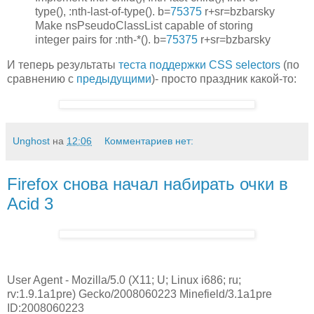
type(), :nth-last-of-type(). b=
75375
r+sr=bzbarsky
Make nsPseudoClassList capable of storing
integer pairs for :nth-*(). b=
75375
r+sr=bzbarsky
И теперь результаты
теста поддержки CSS selectors
(по
сравнению с
предыдущими
)- просто праздник какой-то:
Unghost
на
12:06
Комментариев нет:
Firefox снова начал набирать очки в
Acid 3
User Agent - Mozilla/5.0 (X11; U; Linux i686; ru;
rv:1.9.1a1pre) Gecko/2008060223 Minefield/3.1a1pre
ID:2008060223