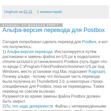
Unghost
на
01:21
1 комментарий:
вторник, 17 февраля 2009 г.
Альфа-версия перевода для Postbox
Сегодня попробовал сделать перевод для
Postbox
, и вот
что получилось:
1)
Альфа-версия перевода
. Инсталлируется путём
распаковки и замены файла en-US.jar в подкаталоге
chrome каталога установленного Postbox (путь будет что-
то вроде C:\Program Files\Postbox\chrome\en-US.jar под
Windows, место установки под Mac подскажет
Ragnaar
).
Почему альфа - потому что большая часть перевода
была получена из Thunderbird 2.0, а некоторые строки,
специфичные для Postbox, пока не переведены. Также
перевод не совсем вылизан.
Разумеется во время замены файла Postbox должен
быть закрыт.
2)
То, что надо доперевести
. Файлы с непереведёнными