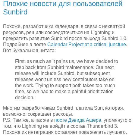
Плохие новости для пользователей
Sunbird
Похоже, разработчики календаря, в связи с нехваткой
ресурсов, решили сосредоточиться на Lightning и
прекратить развитие Sunbird после выхода Sunbird 1.0.
Подробнее в посте
Calendar Project at a critical juncture
.
Вот буквальная цитата:
First, as much as it pains us, we have decided to
step back from Sunbird maintenance. Our next
release will include Sunbird, but subsequent
releases won't unless new contributors take on
the work. Trying to support both takes too much
time, so we had to make a painful prioritization
decision.
Многим разработчикам Sunbird платила Sun, которая,
возможно, сокращает расходы.
P.S. Там же, а так же в
посте Дэвида Ашера
, упомянуто о
том, что Lightning не войдёт в состав Thunderbird 3.
Похоже их интеграция оставляет пока желать лучшего.