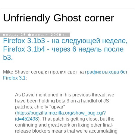
Unfriendly Ghost corner
среда, 25 февраля 2009 г.
Firefox 3.1b3 - на следующей неделе,
Firefox 3.1b4 - через 6 недель после
b3.
Mike Shaver сегодня пролил свет на
график выхода бет
Firefox 3.1
:
As David mentioned in his previous thread, we
have been holding beta 3 on a handful of JS
patches, chiefly "upvar"
(
https://bugzilla.mozilla.org/show_bug.cgi?
id=452498
). That patch is getting close, but the
continuing and great work on fixing other final-
release blockers means that we're accumulating