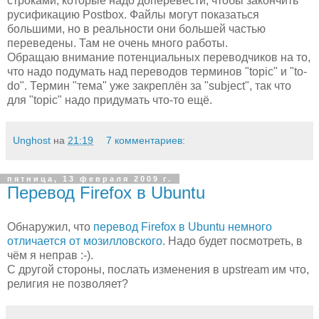
строками, которые надо доперевести, чтобы закончить
русификацию Postbox. Файлы могут показаться
большими, но в реальности они большей частью
переведены. Там не очень много работы.
Обращаю внимание потенциальных переводчиков на то,
что надо подумать над переводов терминов "topic" и "to-
do". Термин "тема" уже закреплён за "subject", так что
для "topic" надо придумать что-то ещё.
Unghost
на
21:19
7 комментариев:
пятница, 13 февраля 2009 г.
Перевод Firefox в Ubuntu
Обнаружил, что
перевод Firefox в Ubuntu немного
отличается от мозилловского
. Надо будет посмотреть, в
чём я неправ :-).
С другой стороны, послать изменения в upstream им что,
религия не позволяет?