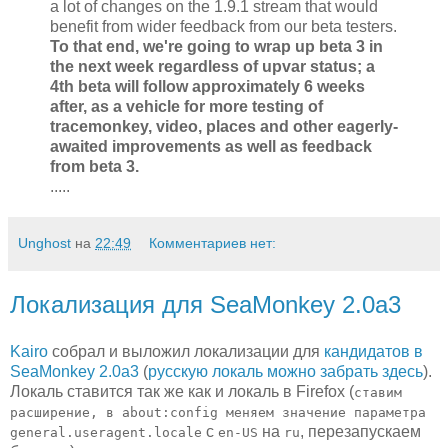
a lot of changes on the 1.9.1 stream that would
benefit from wider feedback from our beta testers.
To that end, we're going to wrap up beta 3 in
the next week regardless of upvar status; a
4th beta will follow approximately 6 weeks
after, as a vehicle for more testing of
tracemonkey, video, places and other eagerly-
awaited improvements as well as feedback
from beta 3.
.....
Unghost
на
22:49
Комментариев нет:
Локализация для SeaMonkey 2.0a3
Kairo
собрал и выложил локализации для
кандидатов в
SeaMonkey 2.0a3
(
русскую локаль можно забрать здесь
).
Локаль ставится так же как и локаль в Firefox (
ставим
расширение, в about:config меняем значение параметра
с
на
, перезапускаем
general.useragent.locale
en-US
ru